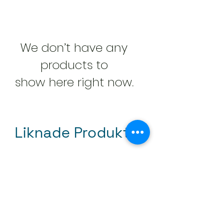
välkommen att kontakta oss.
Totaltjocklek - 2.90 mm
Tjocklek slitskikt - 0.30 mm
We don’t have any
Läggningsmetod - Nedlimmning
products to
Rullbredd - 4 m
show here right now.
Liknade Produkter