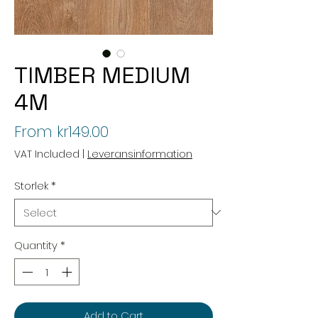
TIMBER MEDIUM
4M
Sale
From
kr149.00
Price
VAT Included
|
Leveransinformation
Storlek
*
Quantity
*
Add to Cart