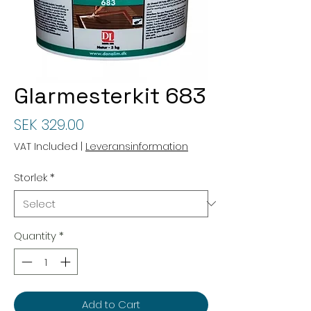
Glarmesterkit 683
Price
SEK 329.00
VAT Included
|
Leveransinformation
Storlek
*
Quantity
*
Add to Cart