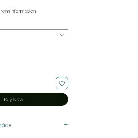
ce
eransinformation
Buy Now
råde
gning av pappersremsa enligt