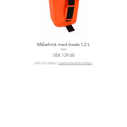
Quick View
Målarhink med Insats 1,2 L
Price
SEK 129.00
VAT Included
|
Leveransinformation