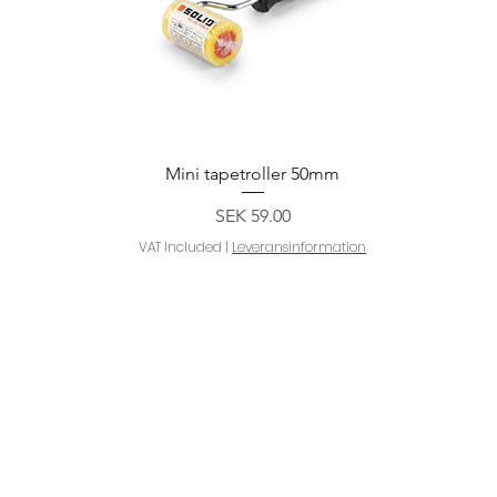
Quick View
Mini tapetroller 50mm
Price
SEK 59.00
VAT Included
|
Leveransinformation