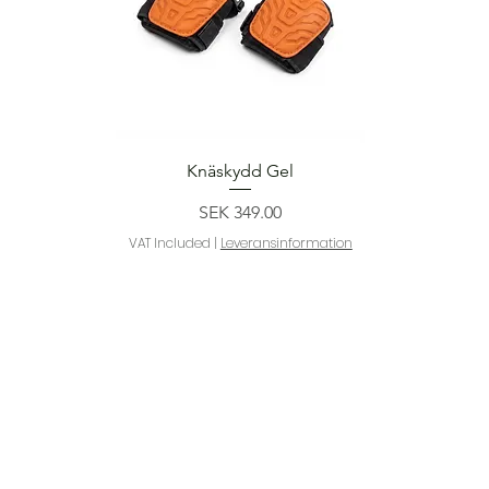
Quick View
Knäskydd Gel
Price
SEK 349.00
VAT Included
|
Leveransinformation