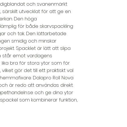
ärdigblandat och svanenmärkt
kraven i AMA Hus 
 särskilt utvecklat för att ge en
CertainTeed Marc
produkten lämplig
erkan. Den höga
skarvspackling av g
lämplig för både skarvspackling
CE-märkning enligt 
ar och tak. Den lättarbetade
9001 och ISO 14001.
ingen smidig och minskar
följ YBG:s föreskrif
ojekt. Spacklet är lätt att slipa
m står emot vardagens
 lika bra för stora ytor som för
lket gör det till ett praktiskt val
hemmafixare. Dalapro Roll Nova
 och är redo att användas direkt.
apethandeln.se och ge dina ytor
llspackel som kombinerar funktion,