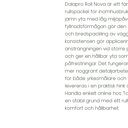
Dalapro Roll Nova är ett f
rullspackel för inomhusbruk,
jämn yta med låg miljöpåv
fyllnadsförmågan gör den 
och bredspackling av vägg
konsistensen gör applicer
ansträngningen vid större pr
och ger en hållbar yta so
påfrestningar. Det fungerar
mer noggrant detaljarbete, vi
för både yrkesmålare och 
levereras i en praktisk hink
Handla enkelt online hos T
en stabil grund med ett ru
komfort och hållbarhet.