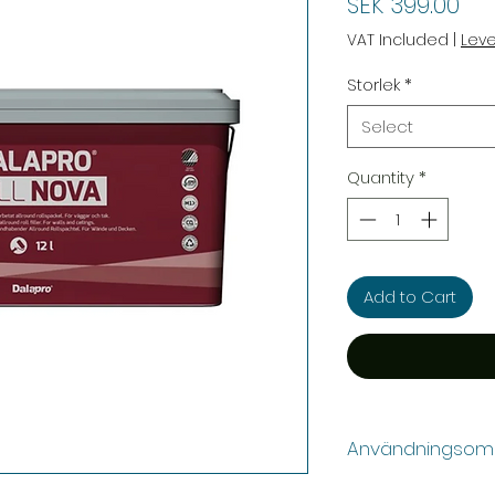
Pri
SEK 399.00
VAT Included
|
Lev
Storlek
*
Select
Quantity
*
Add to Cart
Användningsom
Lämpligt för iläg