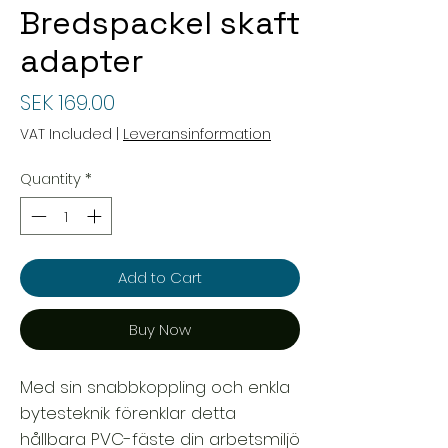
Bredspackel skaft
adapter
Price
SEK 169.00
VAT Included
|
Leveransinformation
Quantity
*
Add to Cart
Buy Now
Med sin snabbkoppling och enkla
bytesteknik förenklar detta
hållbara PVC-fäste din arbetsmiljö