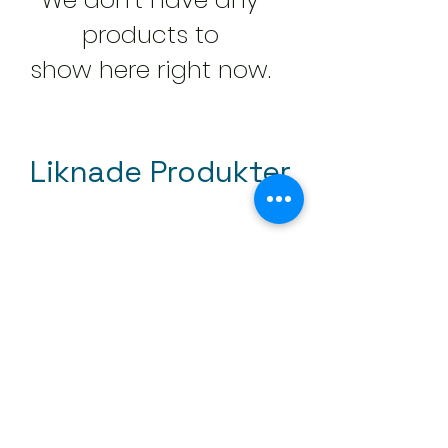
products to
show here right now.
Liknade Produkter
Tjäralin Dörr och Fönster 20