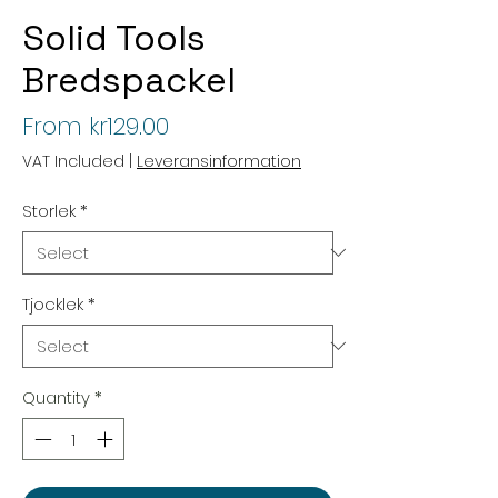
Solid Tools
Bredspackel
Sale
From
kr129.00
Price
VAT Included
|
Leveransinformation
Storlek
*
Tjocklek
*
Quantity
*