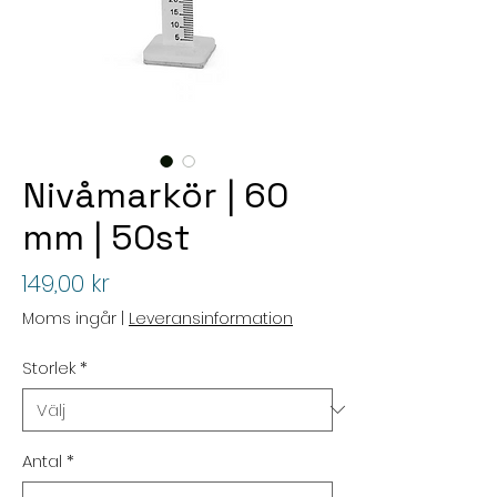
Nivåmarkör | 60
mm | 50st
Pris
149,00 kr
Moms ingår
|
Leveransinformation
Storlek
*
Antal
*