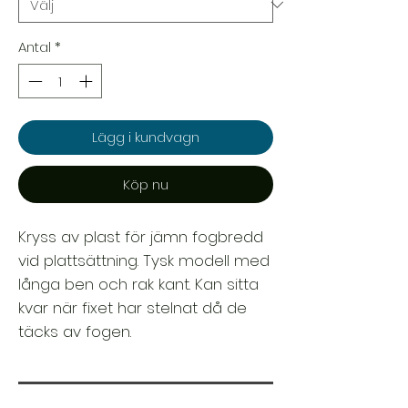
Antal
*
Lägg i kundvagn
Köp nu
Kryss av plast för jämn fogbredd
vid plattsättning. Tysk modell med
långa ben och rak kant. Kan sitta
kvar när fixet har stelnat då de
täcks av fogen.