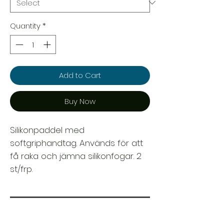
Quantity
*
Add to Cart
Buy Now
Silikonpaddel med
softgriphandtag. Används för att
få raka och jämna silikonfogar. 2
st/frp.