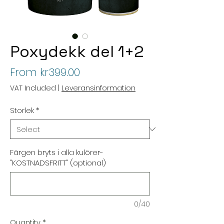
Poxydekk del 1+2
Sale
From
kr399.00
Price
VAT Included
|
Leveransinformation
Storlek
*
Färgen bryts i alla kulörer-
"KOSTNADSFRITT" (optional)
0/40
Quantity
*