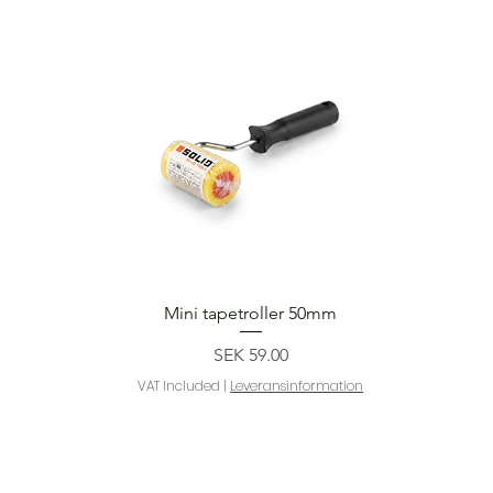
Quick View
Mini tapetroller 50mm
Price
SEK 59.00
VAT Included
|
Leveransinformation