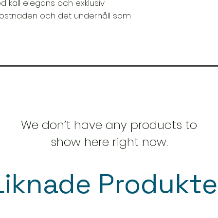
kall elegans och exklusiv
Vi tar fram en e
Du bekräftar be
kostnaden och det underhåll som
Vi skickar produk
📍 Du kan även häm
eller på vårt lager
fraktkostnaden.
Har du frågor om f
är du varmt välko
We don’t have any products to
show here right now.
Liknade Produkte