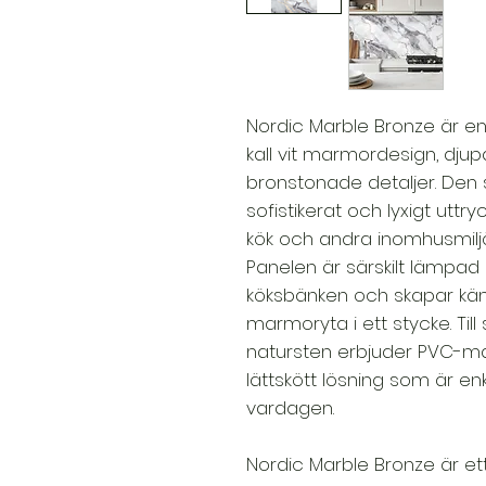
Nordic Marble Bronze är 
kall vit marmordesign, djup
bronstonade detaljer. Den 
sofistikerat och lyxigt utt
kök och andra inomhusmiljö
Panelen är särskilt lämp
köksbänken och skapar k
marmoryta i ett stycke. Till s
natursten erbjuder PVC-mate
lättskött lösning som är e
vardagen.
Nordic Marble Bronze är ett