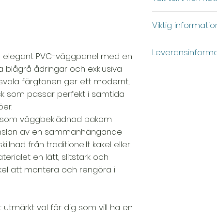
Material: PVC-k
Viktig informati
Standardstorlek
Vattentålig och 
Produktbilderna ä
Kan monteras ö
Leveransinforma
kan avvika något 
en elegant PVC-väggpanel med en
Låg vikt, enkel i
verkligheten. För 
a blågrå ådringar och exklusiva
Lämplig för väg
👉 Produkten kan s
rekommenderar vi 
svala färgtonen ger ett modernt,
och andra inter
specialfrakt.
innan köp. Du är 
ryck som passar perfekt i samtida
oss under våra öpp
På grund av produk
er.
skicka aktuella bild
specialemballage o
ad som väggbeklädnad bakom
post fungerar ock
fraktkostnaden är 
änslan av en sammanhängande
Fraktpriset varier
killnad från traditionellt kakel eller
och beställd män
rialet en lätt, slitstark och
Kontakta oss gärna
nkel att montera och rengöra i
fram en exakt frakt
Så fungerar det:
 utmärkt val för dig som vill ha en
Kontakta oss m