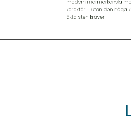
modern marmorkänsla med 
karaktär – utan den höga 
äkta sten kräver.