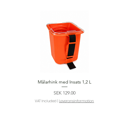
Quick View
Målarhink med Insats 1,2 L
Price
SEK 129.00
VAT Included
|
Leveransinformation