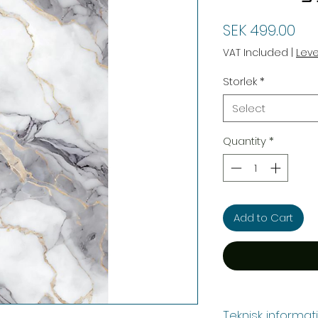
Pri
SEK 499.00
VAT Included
|
Lev
Storlek
*
Select
Quantity
*
Add to Cart
Teknisk informat