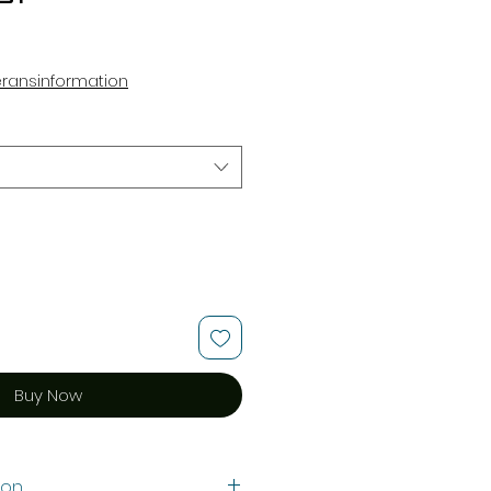
ce
eransinformation
Buy Now
ion