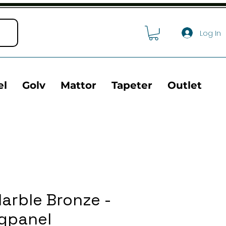
Log In
el
Golv
Mattor
Tapeter
Outlet
arble Bronze -
gpanel