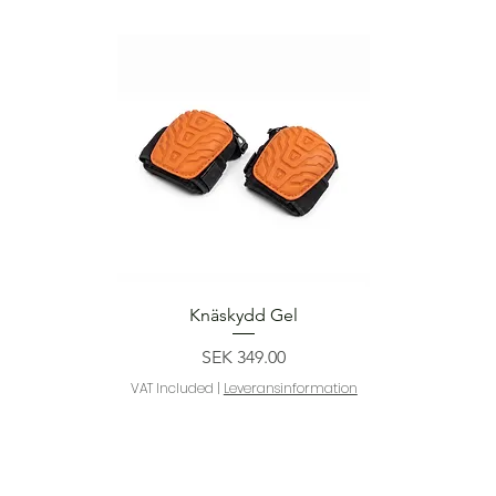
Quick View
Knäskydd Gel
Price
SEK 349.00
VAT Included
|
Leveransinformation