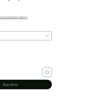
ce
eransinformation
Buy Now