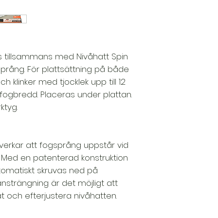
s tillsammans med Nivåhatt Spin
språng. För plattsättning på både
 klinker med tjocklek upp till 12
gbredd. Placeras under plattan.
ktyg.
verkar att fogsprång uppstår vid
. Med en patenterad konstruktion
tomatiskt skruvas ned på
strängning är det möjligt att
 och efterjustera nivåhatten.