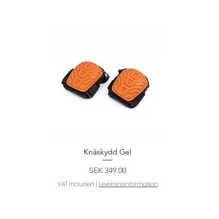
Quick View
Knäskydd Gel
Price
SEK 349.00
VAT Included
|
Leveransinformation