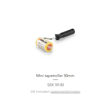
Quick View
Mini tapetroller 50mm
Price
SEK 59.00
VAT Included
|
Leveransinformation