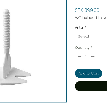
Pri
SEK 399.00
VAT Included
|
Lev
Antal
*
Select
Quantity
*
Add to Cart