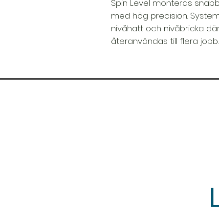
Spin Level monteras snabb
med hög precision. Systeme
nivåhatt och nivåbricka dä
återanvändas till flera jobb.