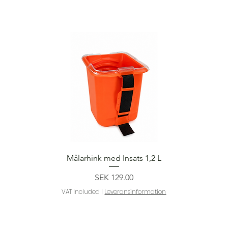
Quick View
Målarhink med Insats 1,2 L
Price
SEK 129.00
VAT Included
|
Leveransinformation