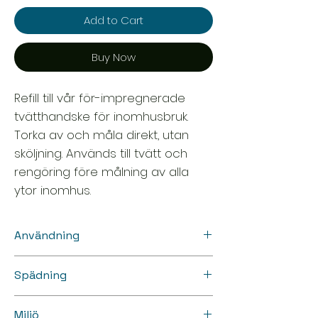
Add to Cart
Buy Now
Refill till vår för-impregnerade
tvätthandske för inomhusbruk.
Torka av och måla direkt, utan
sköljning. Används till tvätt och
rengöring före målning av alla
ytor inomhus.
Användning
För tvätt före målning av alla ytor
Spädning
inomhus. Slipp hantering av hinkar.
Använd direkt ur flaskan för att fukta
Färdig för applicering utan spädning.
tvätthandsken. Inget spill som rinner
Miljö