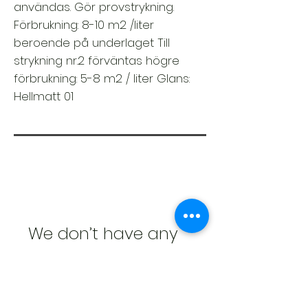
användas. Gör provstrykning.
Förbrukning: 8-10 m2 /liter
beroende på underlaget Till
strykning nr.2 förväntas högre
förbrukning: 5-8 m2 / liter Glans:
Hellmatt 01
We don’t have any
products to
show here right now.