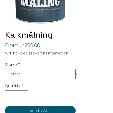
Kalkmålning
Sale
From
kr299.00
Price
VAT Included
|
Leveransinformation
Storlek
*
Quantity
*
Add to Cart