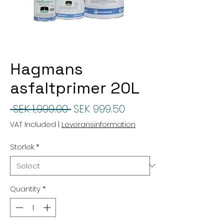
Hagmans
asfaltprimer 20L
Regular
Sale
 SEK 1,999.00 
SEK 999.50
Price
Price
VAT Included
|
Leveransinformation
Storlek
*
Quantity
*