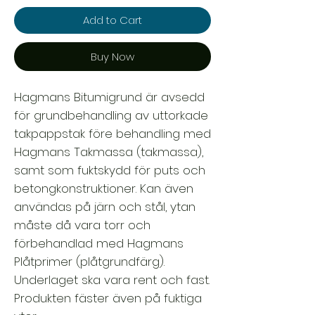
Add to Cart
Buy Now
Hagmans Bitumigrund är avsedd
för grundbehandling av uttorkade
takpappstak före behandling med
Hagmans Takmassa (takmassa),
samt som fuktskydd för puts och
betongkonstruktioner. Kan även
användas på järn och stål, ytan
måste då vara torr och
förbehandlad med Hagmans
Plåtprimer (plåtgrundfärg).
Underlaget ska vara rent och fast.
Produkten fäster även på fuktiga