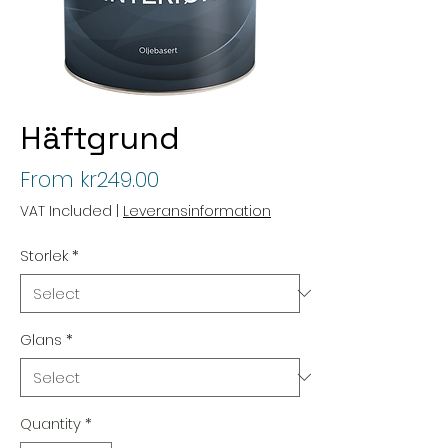
Häftgrund
Sale
From
kr249.00
Price
VAT Included
|
Leveransinformation
Storlek
*
Glans
*
Quantity
*