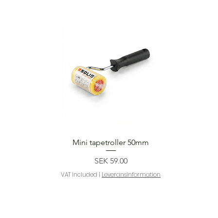
Quick View
Mini tapetroller 50mm
Price
SEK 59.00
VAT Included
|
Leveransinformation