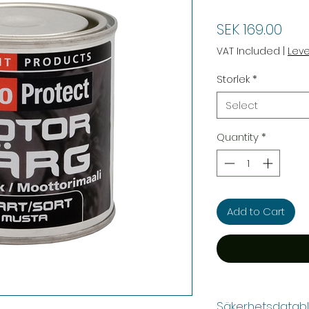
Pric
SEK 169.00
VAT Included
|
Lev
Storlek
*
Select
Quantity
*
Add to Cart
Säkerhetsdatab