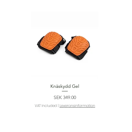
Quick View
Knäskydd Gel
Price
SEK 349.00
VAT Included
|
Leveransinformation