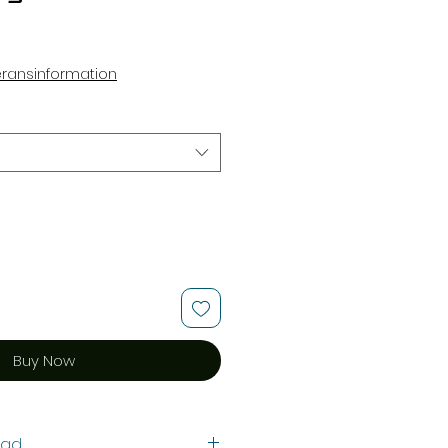
e
eransinformation
Buy Now
lad