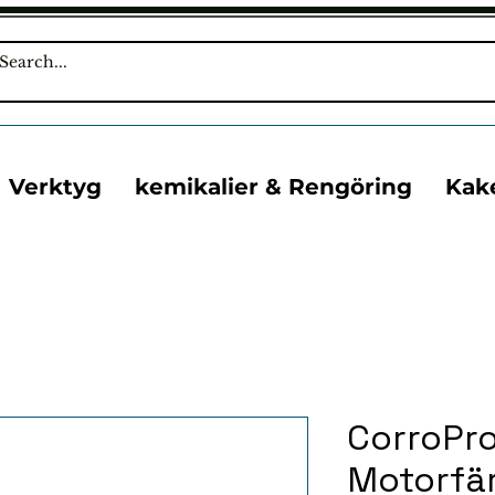
Verktyg
kemikalier & Rengöring
Kak
CorroPro
Motorfä