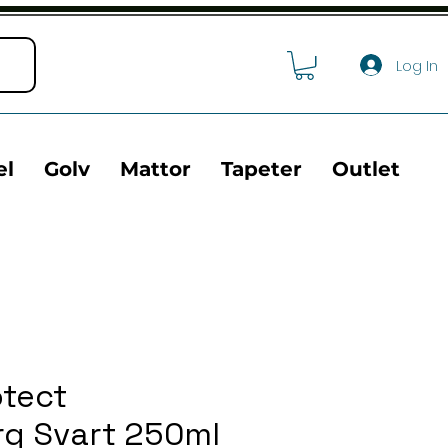
Log In
el
Golv
Mattor
Tapeter
Outlet
tect
rg Svart 250ml