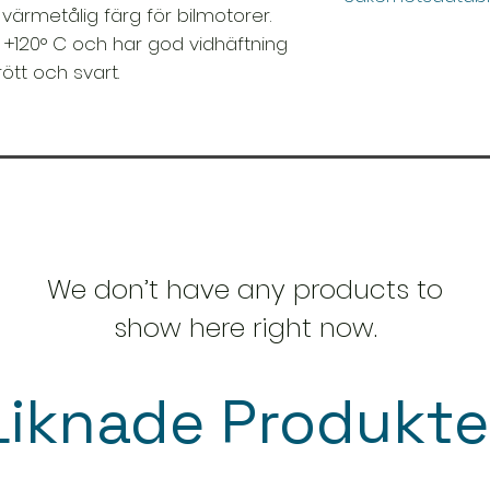
värmetålig färg för bilmotorer.
📥
Öppna Säkerhet
l +120° C och har god vidhäftning
rött och svart.
We don’t have any products to
show here right now.
Liknade Produkte