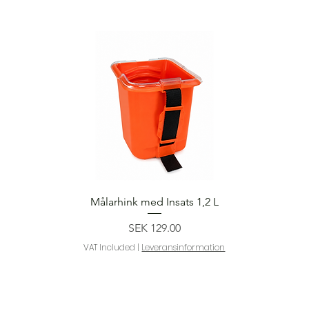
Quick View
Målarhink med Insats 1,2 L
Price
SEK 129.00
VAT Included
|
Leveransinformation