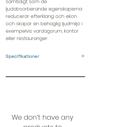
samtidigt som de
ljudabsorberande egenskaperna
reducerar efterklang och ekon
och skapar en behaglig ljudmiljö i
exempelvis vardagsrum, kontor
eller restauranger.
Specifikationer
Mått:
600 × 22 × 2440 mm
Baksida:
Svart akustikfilt
Färg:
Svart
Användningsområde:
Inomhus, vägg
& tak
Montering:
Skruv eller lim
Försäljning:
Per skiva (1 st)
We don’t have any