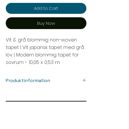
Add to Cart
Buy Now
Vit & grå blommig non-woven
tapet | Vit japansk tapet med grå
löv | Modern blommig tapet för
sovrum - 10,05 x 0,53 m
Produktinformation
Sammansättning: Non-woven
Yta: Vinyl
Mått: 10,05 x 0,53 m
Anslutning: rak anslutning 64 cm