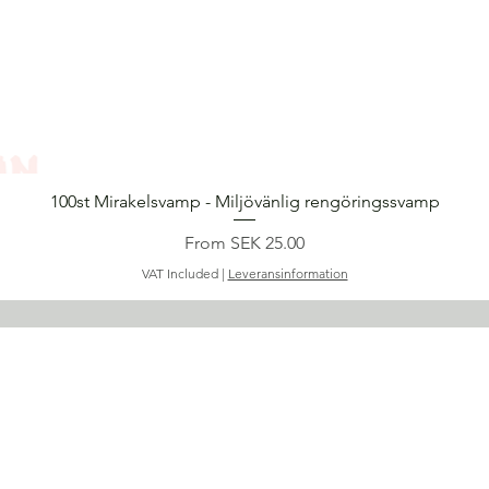
Quick View
100st Mirakelsvamp - Miljövänlig rengöringssvamp
Sale Price
From
SEK 25.00
VAT Included
|
Leveransinformation