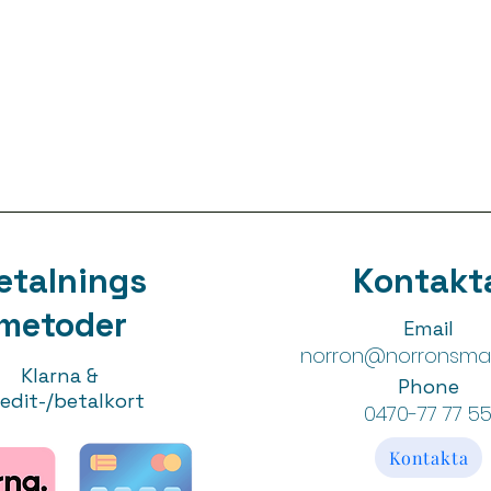
etalnings
Kontakt
metoder
Email
norron@norronsmal
Klarna &
Phone
edit-/betalkort
0470-77 77 5
Kontakta