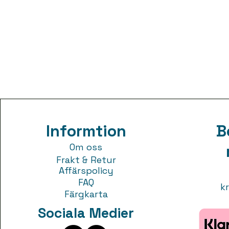
Informtion
B
Om oss
Frakt & Ret
ur
Affärspoli
cy
FAQ
kr
Färgkarta
Sociala Medier