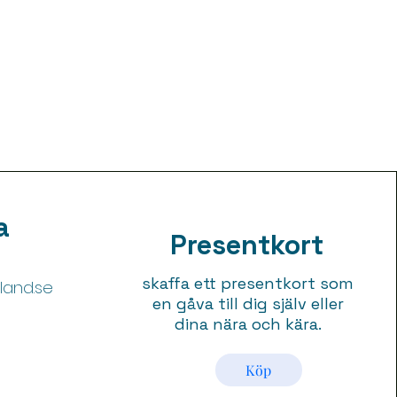
a
Presentkort
skaffa ett presentkort som
and.se
en gåva till dig själv eller
dina nära och kära.
5
Köp