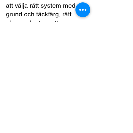
att välja rätt system med
grund och täckfärg, rätt
glans och yta matt,
halvblank eller blank och rätt
mängd för vägg, tak, fasad,
snickerier eller golv.
Du kan handla direkt i
butiken på Verkstadsgatan
18Ä i Växjö. Vill du beställa
hem i stället går det också
bra via vår webbshop, och vi
levererar till hela Sverige.
Se andra frågor