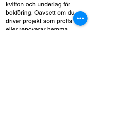
kvitton och underlag för
bokföring. Oavsett om du
driver projekt som proffs
eller renoverar hemma
hjälper vår personal dig att
välja rätt system och
tillbehör för ett hållbart
resultat.
Se andra frågor
Informtion
Om oss